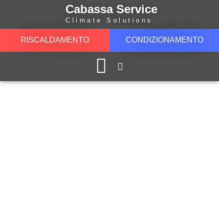
Cabassa Service
Climate Solutions.
RISCALDAMENTO
CONDIZIONAMENTO
LAVORA CON NOI
La nostra Azienda