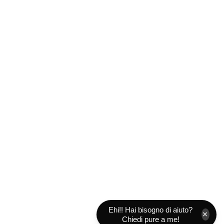
Ehi!! Hai bisogno di aiuto?
×
Chiedi pure a me!